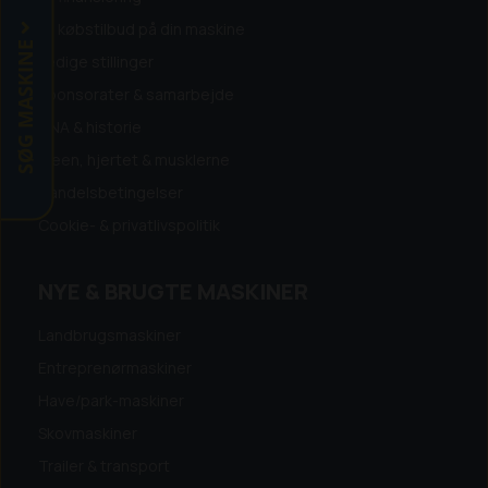
Få købstilbud på din maskine
SØG MASKINE
Ledige stillinger
Sponsorater & samarbejde
DNA & historie
Ideen, hjertet & musklerne
Handelsbetingelser
Cookie- & privatlivspolitik
NYE & BRUGTE MASKINER
Landbrugsmaskiner
Entreprenørmaskiner
Have/park-maskiner
Skovmaskiner
Trailer & transport