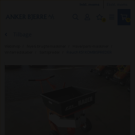
Inkl. moms
Ekskl. moms
0
0
Tilbage
Webshop
Nye & brugte maskiner
Have/park-maskiner
Vinterredskaber
Saltspreder
Rauch K51 KOMBISPREDER