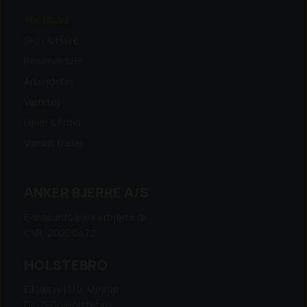
Alle tilbud
Skov & Have
Reservedele
Arbejdstøj
Værktøj
Hjem & Fritid
Variant trailer
ANKER BJERRE A/S
E-mail: info@ankerbjerre.dk
CVR: 20200472
HOLSTEBRO
Elkjærvej 110, Mejrup
DK-7500 Holstebro