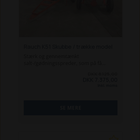
Rauch K51 Skubbe / trække model
Stærk og gennemtænkt
salt-/gødningsspreder, som på få
øjeblikke kan forvandles fra en skubbet
DKK 8.125,00
spreder til et trukket spreder. På denne
DKK 7.375,00
måde vælger du selv om den skal
Inkl. moms
trækkes efter plænetraktor mv., eller
om du vil skubbe den. Udført i stærkt
og holdbart materiale. Kan sættes i
SE MERE
"frigear" så den kan transporteres
mellem arbejdsområder, uden
omrøreren kører.
Man kan selv vælge om den skal bruges