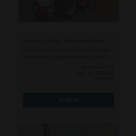
Ferrari 340 Inkl. Rotor-skuffejern
Her er det perfekte sæt til renholdelse
mellem f.eks. nyplantede træer, hvor
man ønsker effektiv behandling mod
DKK 82.937,50
ukrudt - uden at skade træerne.
DKK 67.500,00
Inkl. moms
Sættet består af Ferrari 340 tohjulet
traktor med Honda GX390 motor med
13hk, samt en kraftig R2 MTL75
SE MERE
rotorharve med skuffetænder.
Med de vandrette tænder på
rotorharven, sikrer man 100%
kultivering af jorden - uden at arbejde
dybt og derved undgår man stor