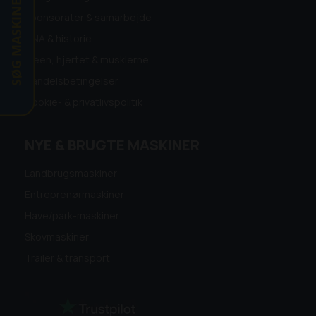
SØG MASKINE
Sponsorater & samarbejde
DNA & historie
Ideen, hjertet & musklerne
Handelsbetingelser
Cookie- & privatlivspolitik
NYE & BRUGTE MASKINER
Landbrugsmaskiner
Entreprenørmaskiner
Have/park-maskiner
Skovmaskiner
Trailer & transport