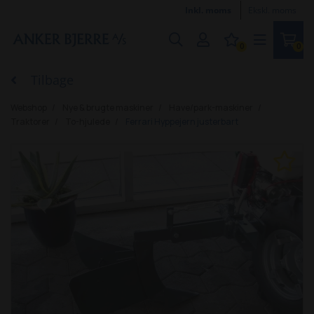
Inkl. moms
Ekskl. moms
0
0
Tilbage
Webshop
Nye & brugte maskiner
Have/park-maskiner
Traktorer
To-hjulede
Ferrari Hyppejern justerbart