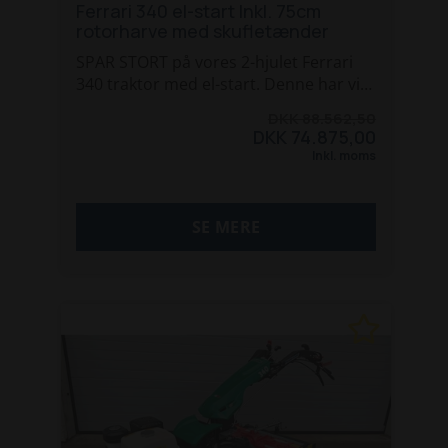
Ferrari 340 el-start Inkl. 75cm
rotorharve med skufletænder
SPAR STORT på vores 2-hjulet Ferrari
340 traktor med el-start. Denne har vi
udstyret med en R2 MTL 75 rotorharve
DKK 88.562,50
med skufletænder monteret med
DKK 74.875,00
rørtrommel.
Inkl. moms
Ferrari 340 er udstyret med den
kraftige 13hk Honda benzin motor med
SE MERE
el-start.
Rotorharven har en arbejdsbredde på
75cm. Perfekt til de alverdens
renholdelses opgaver i mellem
beplantninger.
Vi har flere maskiner og opsætninger
på lager, kontakt os for tilbud!