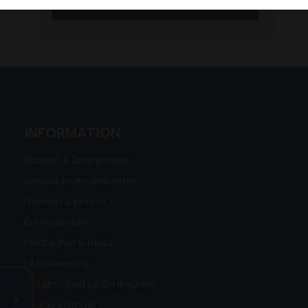
SE MERE
INFORMATION
Butikker & åbningstider
Kontakt en medarbejder
Nyheder & presse
Eventkalender
Kampagner & tilbud
Få finansiering
Få købstilbud på din maskine
Ledige stillinger