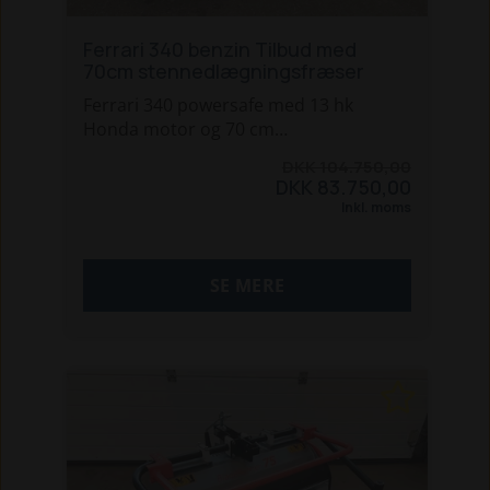
Ferrari 340 benzin Tilbud med
70cm stennedlægningsfræser
Ferrari 340 powersafe med 13 hk
Honda motor og 70 cm
stennedlægningsfræser. Maskinen har
DKK 104.750,00
differentialespær, vendegear i
DKK 83.750,00
håndtaget, 3 gear i begge retninger og
Inkl. moms
komplet frontvægtsæt
Ring og hør mere på 96 12 10 10
SE MERE