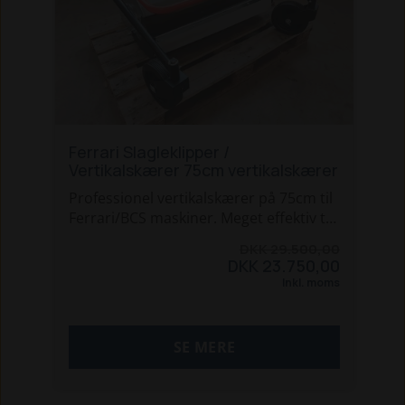
Ferrari Slagleklipper /
Vertikalskærer 75cm vertikalskærer
Professionel vertikalskærer på 75cm til
Ferrari/BCS maskiner. Meget effektiv til
at fjerne mos og give luft til græsset.
DKK 29.500,00
Kan også udstyres med slagler til
DKK 23.750,00
klipning af græs.
Inkl. moms
SE MERE