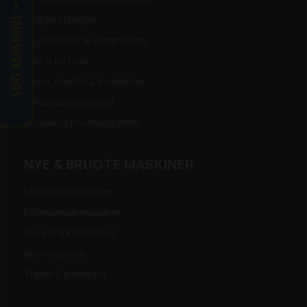
SØG MASKINE
Ledige stillinger
Sponsorater & samarbejde
DNA & historie
Ideen, hjertet & musklerne
Handelsbetingelser
Cookie- & privatlivspolitik
NYE & BRUGTE MASKINER
Landbrugsmaskiner
Entreprenørmaskiner
Have/park-maskiner
Skovmaskiner
Trailer & transport