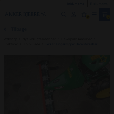
Inkl. moms
Ekskl. moms
0
0
Tilbage
Webshop
Nye & brugte maskiner
Have/park-maskiner
Traktorer
To-hjulede
Ferrari Fingerklipper Flere størrelser