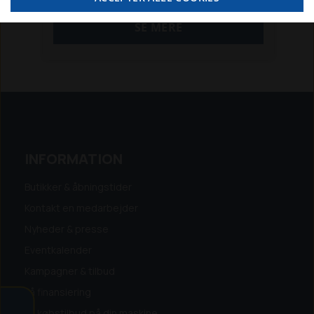
HONDA motor og el-start.
Traktoren kan i øvrigt udstyret med et
SE MERE
væld af redskaber til alle årstider.
Kom ind forbi, eller giv os et kald.
INFORMATION
Butikker & åbningstider
Kontakt en medarbejder
Nyheder & presse
Eventkalender
Kampagner & tilbud
Få finansiering
Få købstilbud på din maskine