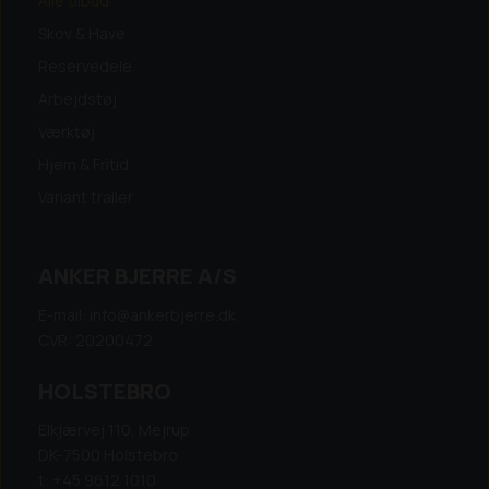
Alle tilbud
Skov & Have
Reservedele
Arbejdstøj
Værktøj
Hjem & Fritid
Variant trailer
ANKER BJERRE A/S
E-mail: info@ankerbjerre.dk
CVR: 20200472
HOLSTEBRO
Elkjærvej 110, Mejrup
DK-7500 Holstebro
t: +45 9612 1010