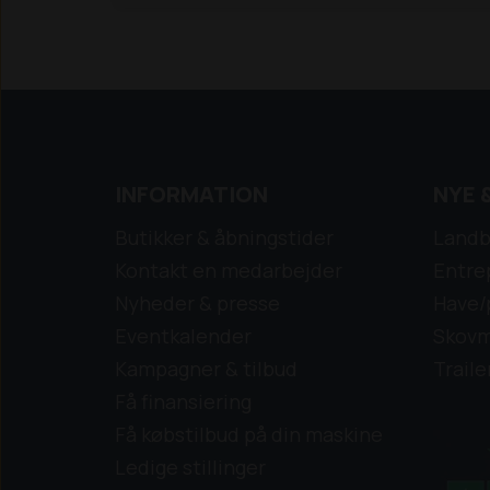
desuden også monteret med
komfortsædet med nakkestøtte.
Vi tager naturligvis din brugte maskine i
bytte, og vi kan tilbyde finansiering. Kontakt
os herfor.
INFORMATION
NYE 
Butikker & åbningstider
Landb
Kontakt en medarbejder
Entre
Nyheder & presse
Have/
Eventkalender
Skovm
Kampagner & tilbud
Traile
Få finansiering
Få købstilbud på din maskine
Ledige stillinger