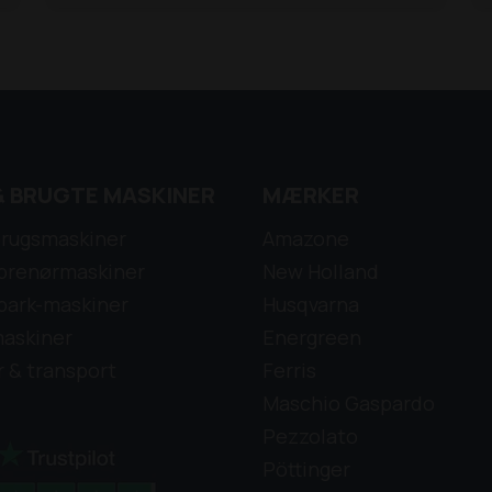
& BRUGTE MASKINER
MÆRKER
rugsmaskiner
Amazone
prenørmaskiner
New Holland
park-maskiner
Husqvarna
askiner
Energreen
r & transport
Ferris
Maschio Gaspardo
Pezzolato
Pöttinger