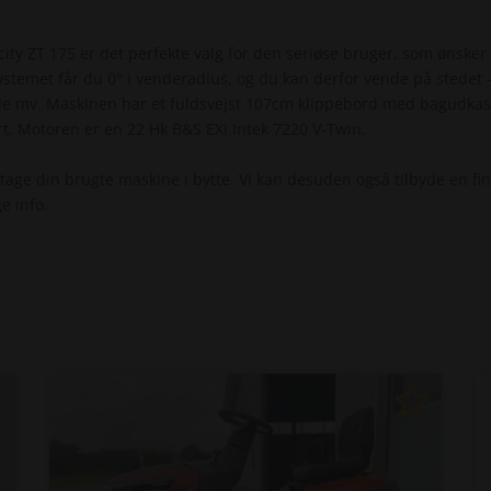
city ZT 175 er det perfekte valg for den seriøse bruger, som øns
ystemet får du 0° i venderadius, og du kan derfor vende på stedet 
e mv. Maskinen har et fuldsvejst 107cm klippebord med bagudkast og 
t. Motoren er en 22 Hk B&S EXi Intek 7220 V-Twin.
 tage din brugte maskine i bytte. Vi kan desuden også tilbyde en fin
e info.