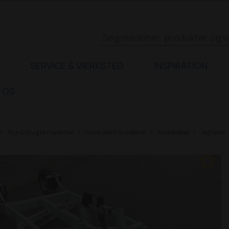
SERVICE & VÆRKSTED
INSPIRATION
 OS
Nye & brugte maskiner
Have/park-maskiner
Redskaber
Vejhøvle