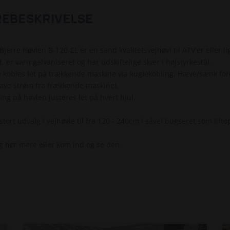
REBESKRIVELSE
Bjerre Høvlen B-120-EL er en sand kvalitetsvejhøvl til ATV'er eller 
et, er varmgalvaniseret og har udskiftelige skær i højstyrkestål.
 kobles let på trækkende maskine via kuglekobling. Hæve/sænk fore
have strøm fra trækkende maskine).
ng på høvlen justeres let på hvert hjul.
 stort udvalg i vejhøvle til fra 120 - 240cm i såvel bugseret som lif
g hør mere eller kom ind og se den.