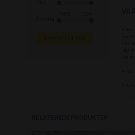
Pris
VA
Årgang
Anker 
kvalit
ANVEND FILTER
Høvlen
(skal 
Hældni
Vi har
Ring o
RELATEREDE PRODUKTER