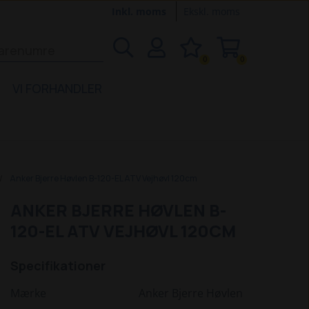
Inkl. moms
Ekskl. moms
0
0
VI FORHANDLER
Anker Bjerre Høvlen B-120-EL ATV Vejhøvl 120cm
ANKER BJERRE HØVLEN B-
120-EL ATV VEJHØVL 120CM
Specifikationer
Mærke
Anker Bjerre Høvlen