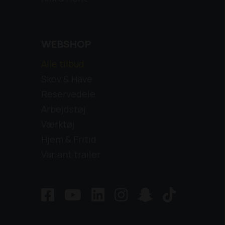
Kom og se den eller ring og gør en god
handel.
WEBSHOP
Alle tilbud
Skov & Have
Reservedele
Arbejdstøj
Værktøj
Hjem & Fritid
Variant trailer