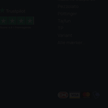
Pezzolato
Kom og se den eller ring og gør en god
Pöttinger
handel.
Tajfun
TP
Variant
Alle mærker...