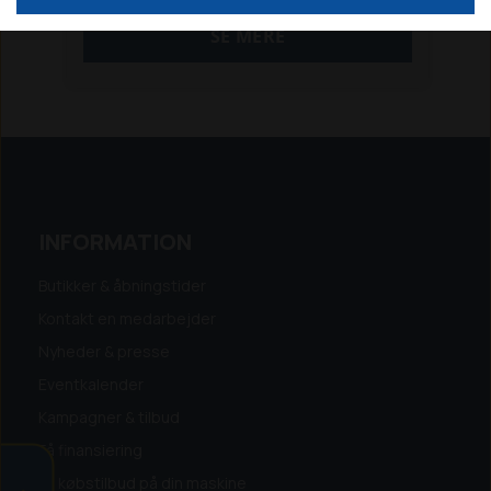
med justerbar planerplanke og kraftig
SE MERE
gittertromle med spiral, som renholder
tromlen.
Fræseren kræver ca. 60-65 hk., og
trækkes med 540 omdr/min PTO.
Der medfølger PTO aksel med kobling.
RING 96 12 10 10 og gør en god handel
INFORMATION
Butikker & åbningstider
Kontakt en medarbejder
Nyheder & presse
Eventkalender
Kampagner & tilbud
Få finansiering
Få købstilbud på din maskine