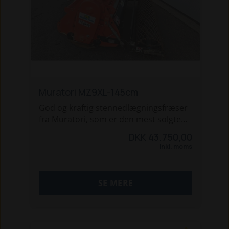
Muratori MZ9XL-145cm
God og kraftig stennedlægningsfræser
fra Muratori, som er den mest solgte
professionelle stennedlægningsfræser i
DKK 43.750,00
Danmark.
Inkl. moms
Fræseren er løbende vedligeholdt og
serviceret. Står med næsten nye knive
og har ingen buler i gittertromlen.
SE MERE
OBS: Denne er kraftigere end model
MZ6, som der findes mange af.