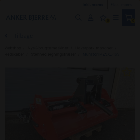
Inkl. moms
Ekskl. moms
0
0
Tilbage
Webshop
Nye & brugte maskiner
Have/park-maskiner
Redskaber
Stennedlægningsfræser
Muratori MZ9XL -165