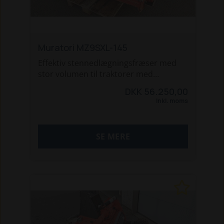
Muratori MZ9SXL-145
Effektiv stennedlægningsfræser med
stor volumen til traktorer med
minimum 35hk.
DKK 56.250,00
Fræseren er udstyret med
Inkl. moms
planerplanke og kraftig gittertromle
med spiral.
Knivene er udskiftet for nyligt.
SE MERE