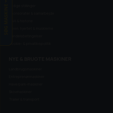
SØG MASKINE
Ledige stillinger
Sponsorater & samarbejde
DNA & historie
Ideen, hjertet & musklerne
Handelsbetingelser
Cookie- & privatlivspolitik
NYE & BRUGTE MASKINER
Landbrugsmaskiner
Entreprenørmaskiner
Have/park-maskiner
Skovmaskiner
Trailer & transport