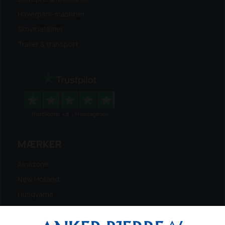
Have/park-maskiner
Skovmaskiner
Trailer & transport
MÆRKER
Amazone
New Holland
Husqvarna
Energreen
Ferris