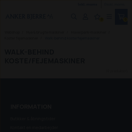
Inkl. moms
Ekskl. moms
0
0
Webshop
Nye & brugte maskiner
Have/park-maskiner
Koste/ fejemaskiner
Walk-behind koste/fejemaskiner
WALK-BEHIND
KOSTE/FEJEMASKINER
(0 produkter)
INFORMATION
Butikker & åbningstider
Kontakt en medarbejder