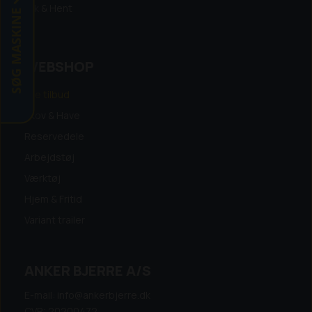
Klik & Hent
SØG MASKINE
WEBSHOP
Alle tilbud
Skov & Have
Reservedele
Arbejdstøj
Værktøj
Hjem & Fritid
Variant trailer
ANKER BJERRE A/S
E-mail: info@ankerbjerre.dk
CVR: 20200472