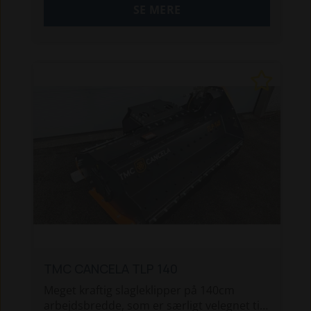
SE MERE
nye remme, klo-koblinger og en
gemmengang, så den er klar til brug.
TMC CANCELA TLP 140
Meget kraftig slagleklipper på 140cm
arbejdsbredde, som er særligt velegnet til