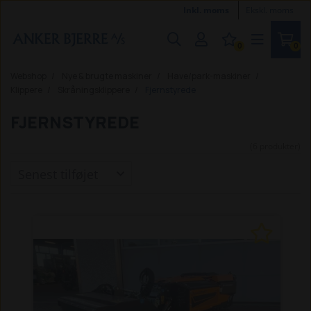
Inkl. moms
Ekskl. moms
0
0
Webshop
Nye & brugte maskiner
Have/park-maskiner
Klippere
Skråningsklippere
Fjernstyrede
FJERNSTYREDE
(6 produkter)