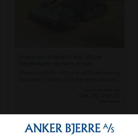
Energreen RoboEVO Inkl. 130cm
slagleklipper og Warn el-spil
Energreen Robo EVO er en af de mellemste
maskiner i rækken af Energreen´s robotter.
Denne maskine er udstyret med en
DKK 628.750,00
Yanmar diesel motor, så der er masser af
DKK 581.250,00
power til at trække slagleklipperen.
Inkl. moms
Dette tilbud er inkl. et kraftigt Warn VRX-45
(2041kg) el-spil på en monteringsplade
SE MERE
med indbygget aftageligt kugletræk. Spillet
styres via robottens fjernbetjening.