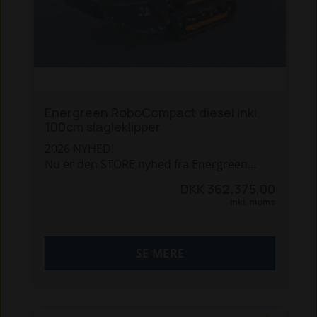
Energreen RoboCompact diesel Inkl.
100cm slagleklipper
2026 NYHED!
Nu er den STORE nyhed fra Energreen
landet! Den gamle RoboMini har fået en
DKK 362.375,00
ordenlig overhaling og et "facelift" og
Inkl. moms
blevet bygget totalt om.
Energreen RoboCompact er nu udstyret
SE MERE
med en Kubota 25hk 3-cyllinderet
vandkølet diesel motor. Den har også
tankmåler og diverse andre motor
oplysninger bygget op i fjernbetjeningen.