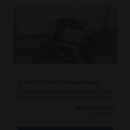
Varmealarm, maskinen går nu i stå hvis
drift temperaturen bliver for høj.
Prisen er inkl. et 100cm slagleklipper hoved
med Y-slagler.
Vi kan tilbyde finansiering og tage din
brugte maskine i bytte. Kontakt os for
tilbud eller en demo.
X-Flail 80 Fjernstyret slagleklipper
Velkørende X-flail 80cm slagleklipper. 23hk
B/S Vanguard motor. Lavt timetal på KUN
122 drift timer. Robotten udemærker sig
DKK 187.375,00
på arealer med små-buskads, lang græs og
Inkl. moms
ukrudt.
Har lige gennemgået en klargøring med