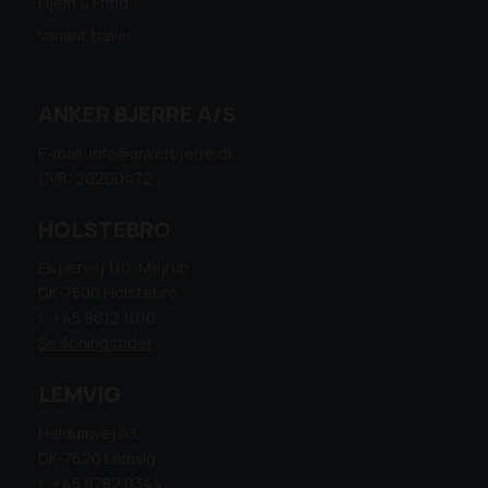
Hjem & Fritid
Variant trailer
ANKER BJERRE A/S
E-mail: info@ankerbjerre.dk
CVR: 20200472
HOLSTEBRO
Elkjærvej 110, Mejrup
DK-7500 Holstebro
t: +45 9612 1010
Se åbningstider
LEMVIG
Heldumvej 63,
DK-7620 Lemvig
t: +45 9782 0344