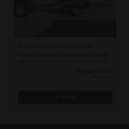
Ecolawn ECO 50 Bugseret 250L
Denne efterhængte topdresser er bygget
på samme platform som den selvkørende
Eco250, det er samme kasse og bånd. Men
DKK 49.875,00
her er den monteret med en
Inkl. moms
tilkoblingsanordning, som aktivere kæder
og remme som driver spredetallerken,
bånd og udsmideren.
SE MERE
modellen kan også udstyres med såkasse
for tilsætning af græsfrø. Denne er
ekstraudstyr til 2.990,-