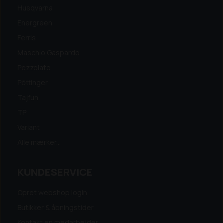
Husqvarna
Energreen
Ferris
Maschio Gaspardo
Pezzolato
Pöttinger
Tajfun
TP
Variant
Alle mærker...
KUNDESERVICE
Opret webshop login
Butikker & åbningstider
Kontakt en medarbejder