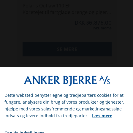
Polaris Outlaw 110 EFI
Køretøjet til fartglade drenge og piger
110ccm 4-takts motor
DKK 36.875,00
Automatgear+bakgear
Inkl. moms
SE MERE
Dette websted benytter egne og tredjeparters cookies for at
Vælg venligst om du er
fungere, analysere din brug af vores produkter og tjenester,
erhvervs- eller privatkunde
hjælpe med vores salgsfremmende og marketingsmæssige
indsats og levere indhold fra tredjeparter.
Læs mere
ERHVERV
PRIVAT
Cookie indstillinger