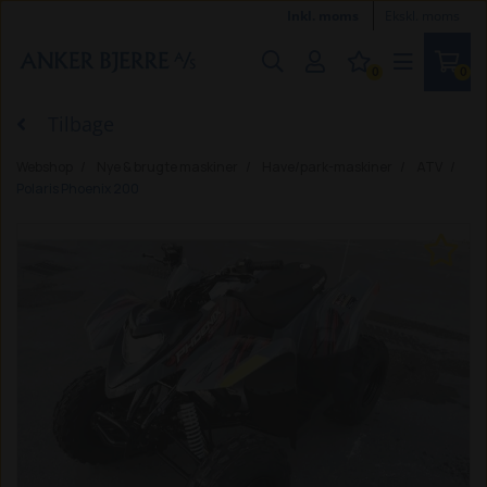
Inkl. moms
Ekskl. moms
0
0
Tilbage
Webshop
Nye & brugte maskiner
Have/park-maskiner
ATV
Polaris Phoenix 200