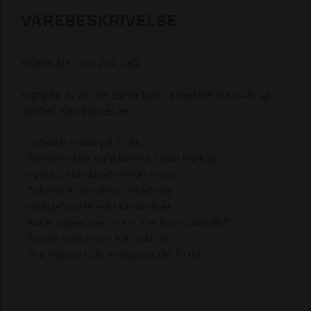
VAREBESKRIVELSE
Polaris, NY, ccm 200, GRÅ
Rigtig fin ATV til de større børn, anbefalet fra 14 år og
opefter. Kan drosles let.
- Luftkølet motor på 11 hk.
- Elektrisk start samt kickstart som backup
- Hydrauliske skivebremser foran
- Dobbelt A- arm front affjedring
- Vedligeholdelsesfri kardantræk
- Automatgear med frem, neutral og bak (PVT)
- Robust stålramme kontruktion
- Stor frigang i affjedring bag (16,5 cm)