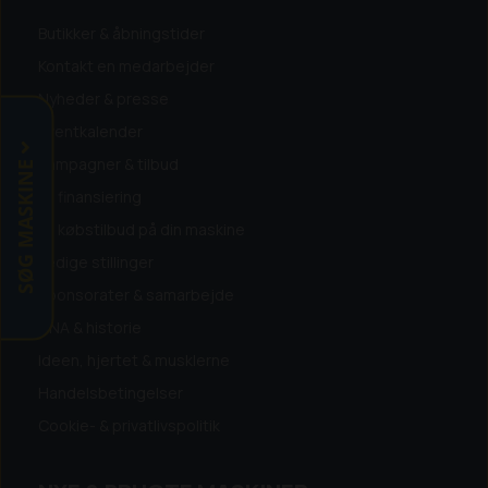
Butikker & åbningstider
Kontakt en medarbejder
Nyheder & presse
Eventkalender
SØG MASKINE
Kampagner & tilbud
Få finansiering
Få købstilbud på din maskine
Ledige stillinger
Sponsorater & samarbejde
DNA & historie
Ideen, hjertet & musklerne
Handelsbetingelser
Cookie- & privatlivspolitik