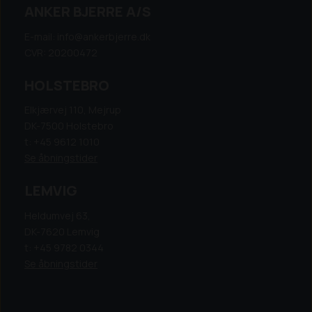
ANKER BJERRE A/S
E-mail: info@ankerbjerre.dk
CVR: 20200472
HOLSTEBRO
Elkjærvej 110, Mejrup
DK-7500 Holstebro
t: +45 9612 1010
Se åbningstider
LEMVIG
Heldumvej 63,
DK-7620 Lemvig
t: +45 9782 0344
Se åbningstider