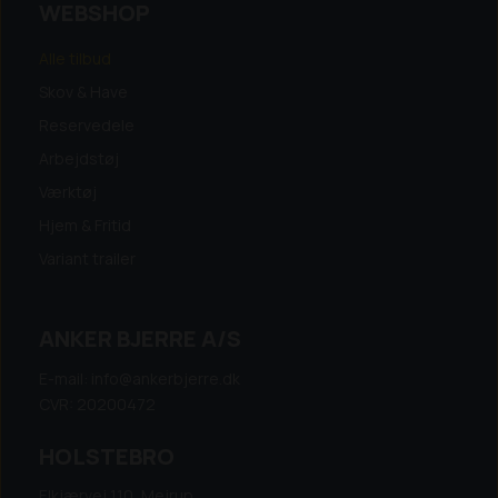
WEBSHOP
Alle tilbud
Skov & Have
Reservedele
Arbejdstøj
Værktøj
Hjem & Fritid
Variant trailer
ANKER BJERRE A/S
E-mail: info@ankerbjerre.dk
CVR: 20200472
HOLSTEBRO
Elkjærvej 110, Mejrup