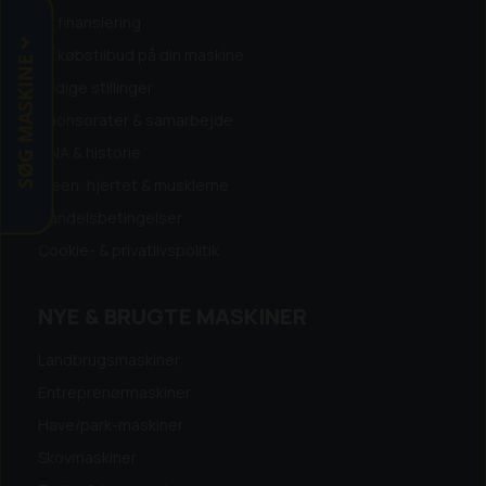
Få finansiering
Få købstilbud på din maskine
SØG MASKINE
Ledige stillinger
Sponsorater & samarbejde
DNA & historie
Ideen, hjertet & musklerne
Handelsbetingelser
Cookie- & privatlivspolitik
NYE & BRUGTE MASKINER
Landbrugsmaskiner
Entreprenørmaskiner
Have/park-maskiner
Skovmaskiner