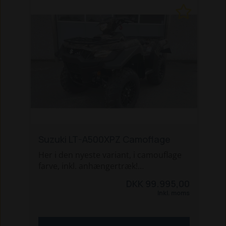
POLARIS' børne-ATV'er udemærker sig
blandt andet ved at have elektronisk
starter, professionelt kædetræk,
styrekugler, bakgear og en god
affjedring, der sørger for, at ATV’en
ligger sikkert og stabilt.
Suzuki LT-A500XPZ Camoflage
Her i den nyeste variant, i camouflage
farve, inkl. anhængertræk!
DKK 99.995,00
Den kvalitetskendte Suzuki i en 500ccm
Inkl. moms
udgave med masser af rå power til dine
opgaver i skoven, på marken, i engen
eller blot til transport. Med 4x4,