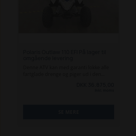
Polaris Outlaw 110 EFI På lager til
omgående levering
Denne ATV kan med garanti lokke alle
fartglade drenge og piger ud i den
friske luft i mange timer. Den har en
DKK 36.875,00
110 ccm 4-takts motor og automatisk
Inkl. moms
gearkasse med bakgear. Der er
mulighed for at justere affjedringen, så
maskinen kan følge barnet i lang tid.
SE MERE
Derudover har den justerbar
hastighedsbegrænser, hvilket giver
forældrene større indflydelse på
barnets kørsel på ATV´en.