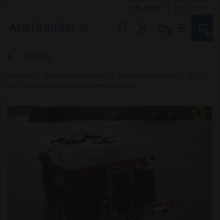
Inkl. moms
Ekskl. moms
0
0
Tilbage
Webshop
Nye & brugte maskiner
Have/park-maskiner
ATV
Kuhn EVOLIS Q80 4M BOM Godkendt til erhverv