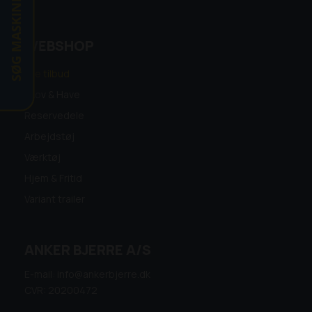
SØG MASKINE
WEBSHOP
Alle tilbud
Skov & Have
Reservedele
Arbejdstøj
Værktøj
Hjem & Fritid
Variant trailer
ANKER BJERRE A/S
E-mail: info@ankerbjerre.dk
CVR: 20200472