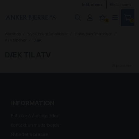
Inkl. moms
Ekskl. moms
0
0
Webshop
Nye & brugte maskiner
Have/park-maskiner
ATV tilbehør
Dæk
DÆK TIL ATV
(0 produkter)
INFORMATION
Butikker & åbningstider
Kontakt en medarbejder
Nyheder & presse