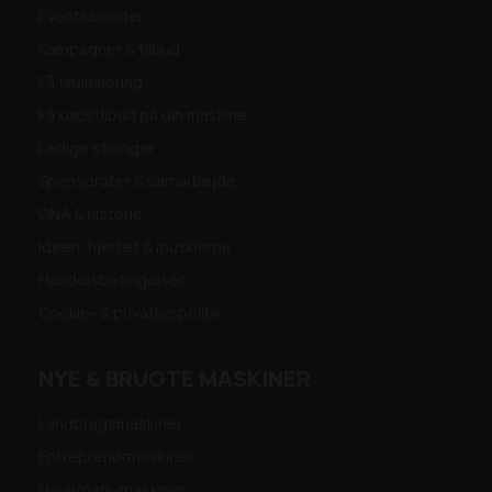
Eventkalender
Kampagner & tilbud
Få finansiering
Få købstilbud på din maskine
Ledige stillinger
Sponsorater & samarbejde
DNA & historie
Ideen, hjertet & musklerne
Handelsbetingelser
Cookie- & privatlivspolitik
NYE & BRUGTE MASKINER
Landbrugsmaskiner
Entreprenørmaskiner
Have/park-maskiner