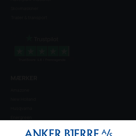
Skovmaskiner
Trailer & transport
MÆRKER
Amazone
New Holland
Husqvarna
Energreen
Ferris
Maschio Gaspardo