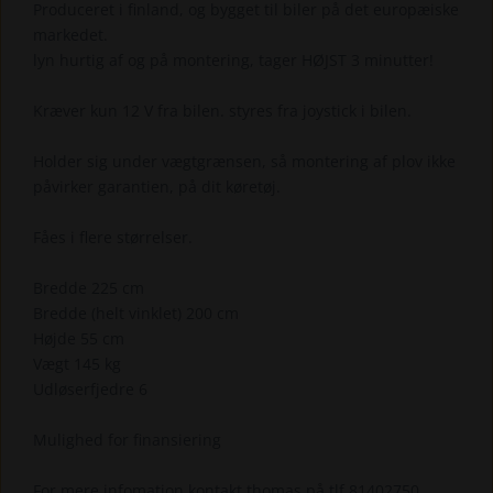
Produceret i finland, og bygget til biler på det europæiske
markedet.
lyn hurtig af og på montering, tager HØJST 3 minutter!
Kræver kun 12 V fra bilen. styres fra joystick i bilen.
Holder sig under vægtgrænsen, så montering af plov ikke
påvirker garantien, på dit køretøj.
Fåes i flere størrelser.
Bredde 225 cm
Bredde (helt vinklet) 200 cm
Højde 55 cm
Vægt 145 kg
Udløserfjedre 6
Mulighed for finansiering
For mere infomation kontakt thomas på tlf 81402750