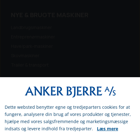
NYE & BRUGTE MASKINER
Landbrugsmaskiner
Entreprenørmaskiner
Have/park-maskiner
Skovmaskiner
Trailer & transport
Dette websted benytter egne og tredjeparters cookies for at
Vælg venligst om du er
fungere, analysere din brug af vores produkter og tjenester,
erhvervs- eller privatkunde
hjælpe med vores salgsfremmende og marketingsmæssige
MÆRKER
indsats og levere indhold fra tredjeparter.
Læs mere
ERHVERV
Amazone