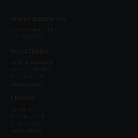
ANKER BJERRE A/S
E-mail: info@ankerbjerre.dk
CVR: 20200472
HOLSTEBRO
Elkjærvej 110, Mejrup
DK-7500 Holstebro
t: +45 9612 1010
Se åbningstider
LEMVIG
Heldumvej 63,
DK-7620 Lemvig
t: +45 9782 0344
Se åbningstider