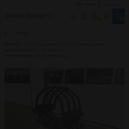
Inkl. moms
Ekskl. moms
0
0
Tilbage
Webshop
Nye & brugte maskiner
Entreprenørmaskiner
Minilæsser tilbehør
Redskaber
Schäffer balletang NY Schäffer beslag