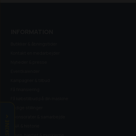
INFORMATION
Butikker & åbningstider
Kontakt en medarbejder
Nyheder & presse
Eventkalender
Kampagner & tilbud
Få finansiering
Få købstilbud på din maskine
Ledige stillinger
Sponsorater & samarbejde
DNA & historie
Ideen, hjertet & musklerne