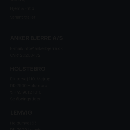
Hjem & Fritid
Variant trailer
ANKER BJERRE A/S
E-mail: info@ankerbjerre.dk
CVR: 20200472
HOLSTEBRO
Elkjærvej 110, Mejrup
DK-7500 Holstebro
t: +45 9612 1010
Se åbningstider
LEMVIG
Heldumvej 63,
DK-7620 Lemvig