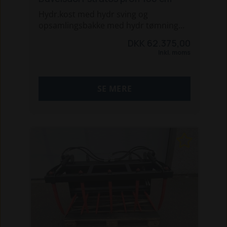
Hydr.kost med hydr sving og
opsamlingsbakke med hydr tømning
opsamlingsbakke kan afmonteres
DKK 62.375,00
børstediameter 58 cm
Inkl. moms
oliemængde min 30l max 60l
SE MERE