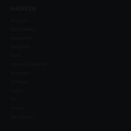
MÆRKER
Amazone
New Holland
Husqvarna
Energreen
Ferris
Maschio Gaspardo
Pezzolato
Pöttinger
Tajfun
TP
Variant
Alle mærker...