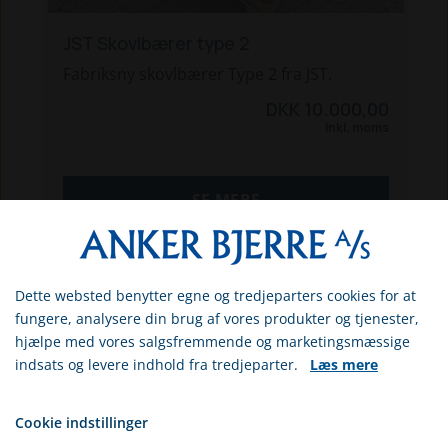
JST Skovlbærer type 2
Fabriksny skovlbærer Type 2 fra JST.
DKK 10.000,00
Inkl. moms
SE MERE
Dette websted benytter egne og tredjeparters cookies for at
Vælg venligst om du er
fungere, analysere din brug af vores produkter og tjenester,
erhvervs- eller privatkunde
hjælpe med vores salgsfremmende og marketingsmæssige
indsats og levere indhold fra tredjeparter.
Læs mere
ERHVERV
INFORMATION
PRIVAT
Cookie indstillinger
Butikker & åbningstider