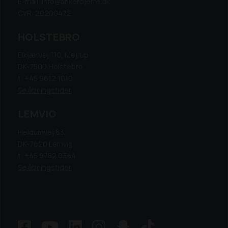
E-mail: info@ankerbjerre.dk
CVR: 20200472
HOLSTEBRO
Elkjærvej 110, Mejrup
DK-7500 Holstebro
t: +45 9612 1010
Se åbningstider
LEMVIG
Heldumvej 63,
DK-7620 Lemvig
t: +45 9782 0344
Se åbningstider