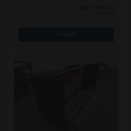
indv. mål 210x84x62 cm.
DKK 7.500,00
Inkl. moms
Vare nr. 20792
sælges som afhentning fra vores
SE MERE
Holstebro afdeling