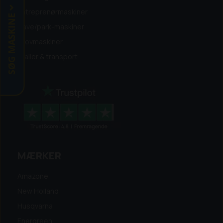
Entreprenørmaskiner
SØG MASKINE
Have/park-maskiner
Skovmaskiner
Trailer & transport
MÆRKER
Amazone
New Holland
Husqvarna
Energreen