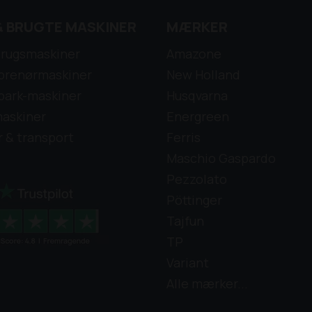
& BRUGTE MASKINER
MÆRKER
rugsmaskiner
Amazone
prenørmaskiner
New Holland
park-maskiner
Husqvarna
askiner
Energreen
r & transport
Ferris
Maschio Gaspardo
Pezzolato
Pöttinger
Tajfun
TP
Variant
Alle mærker...