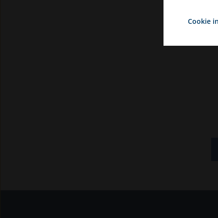
b
Cookie in
Hvis du vælger