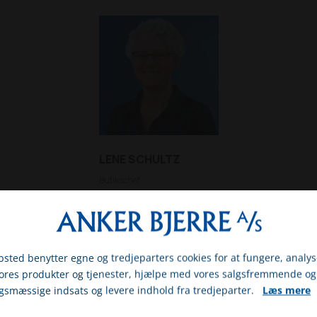
LENE SCHULTZ
Butikschef
Mobil:
2016 4570
E-mail:
ls@ankerbjerre.dk
sted benytter egne og tredjeparters cookies for at fungere, analys
vores produkter og tjenester, hjælpe med vores salgsfremmende og
LIV KONTAKTET
gsmæssige indsats og levere indhold fra tredjeparter.
Læs mere
gst om du er erhvervs- eller privatkunde
dfyld og indsend denne formular, hvis du ønsker at