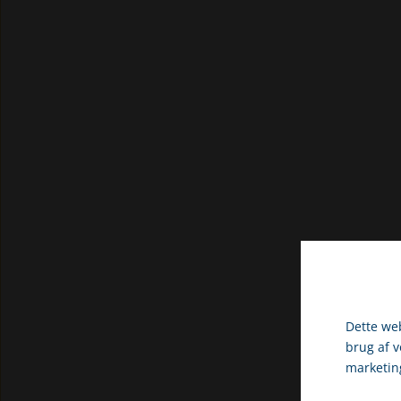
Dette web
brug af 
B
marketin
Vælg venli
U