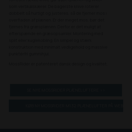
som vertikalskærer. De bagerste knive roterer
dobbelt så hurtigt og justeres, så de fjerner mos i
overfladen af plænen. Er der meget mos, bør det
fjernes fra græsplænen. Derfor er det muligt at
efterspænde en græsopsamler. Montering med
split eller kuglekobling. En simpel og stærk
konstruktion med minimalt vedligehold og massive
punktérfri gummihjul.
MossRider er patenteret dansk design og kvalitet.
SE NYE MOSSRIDER PLÆNELUFTERE >>
KØB NY MOSSRIDER M132 PLÆNELUFTER PÅ WEBSHO