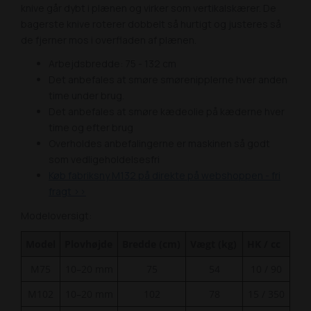
knive går dybt i plænen og virker som vertikalskærer. De
bagerste knive roterer dobbelt så hurtigt og justeres så
de fjerner mos i overfladen af plænen.
Arbejdsbredde: 75 - 132 cm
Det anbefales at smøre smørenipplerne hver anden
time under brug.
Det anbefales at smøre kædeolie på kæderne hver
time og efter brug
Overholdes anbefalingerne er maskinen så godt
som vedligeholdelsesfri
Køb fabriksny M132 på direkte på webshoppen - fri
fragt >>
Modeloversigt:
Model
Plovhøjde
Bredde (cm)
Vægt (kg)
HK / cc
M75
10–20 mm
75
54
10 / 90
M102
10–20 mm
102
78
15 / 350