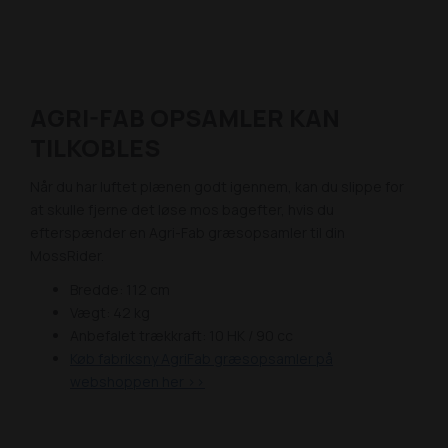
AGRI-FAB OPSAMLER KAN
TILKOBLES
Når du har luftet plænen godt igennem, kan du slippe for
at skulle fjerne det løse mos bagefter, hvis du
efterspænder en Agri-Fab græsopsamler til din
MossRider.
Bredde: 112 cm
Vægt: 42 kg
Anbefalet trækkraft: 10 HK / 90 cc
Køb fabriksny AgriFab græsopsamler på
webshoppen her >>