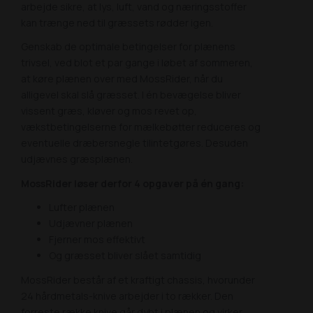
arbejde sikre, at lys, luft, vand og næringsstoffer
kan trænge ned til græssets rødder igen.
Genskab de optimale betingelser for plænens
trivsel, ved blot et par gange i løbet af sommeren,
at køre plænen over med MossRider, når du
alligevel skal slå græsset. I én bevægelse bliver
vissent græs, kløver og mos revet op,
vækstbetingelserne for mælkebøtter reduceres og
eventuelle dræbersnegle tilintetgøres. Desuden
udjævnes græsplænen.
MossRider løser derfor 4 opgaver på én gang:
Lufter plænen
Udjævner plænen
Fjerner mos effektivt
Og græsset bliver slået samtidig
MossRider består af et kraftigt chassis, hvorunder
24 hårdmetals-knive arbejder i to rækker. Den
forreste række knive går dybt i plænen og virker