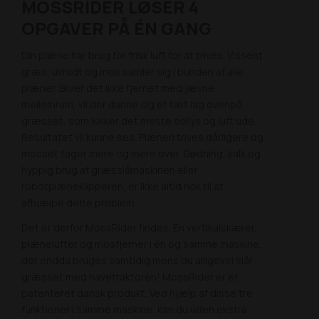
MOSSRIDER LØSER 4
OPGAVER PÅ ÉN GANG
Din plæne har brug for frisk luft for at trives. Vissent
græs, ukrudt og mos samler sig i bunden af alle
plæner. Bliver det ikke fjernet med jævne
mellemrum, vil der danne sig et tæt lag ovenpå
græsset, som lukker det meste sollys og luft ude.
Resultatet vil kunne ses. Plænen trives dårligere og
mosset tager mere og mere over. Gødning, kalk og
hyppig brug af græsslåmaskinen eller
robotplæneklipperen, er ikke altid nok til at
afhjælpe dette problem.
Det er derfor MossRider findes. En vertikalskærer,
plænelufter og mosfjerner i én og samme maskine,
der endda bruges samtidig mens du alligevel slår
græsset med havetraktoren! MossRider er et
patenteret dansk produkt. Ved hjælp af disse tre
funktioner i samme maskine, kan du uden ekstra