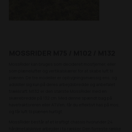
MOSSRIDER M75 / M102 / M132
MossRider kan bruges som decideret mosfjerner, eller
som plænelufter og vertikalskærer for at skabe luft til
plænen. De tre modeller er opbygningsmæssig ens, og
adskiller sig kun på deres arbejdsbredde og anbefalet
trækkraft. M132 er den største MossRider med en
skærebredde på 132 cm. Med denne spændt bag på
havetraktoreren eller ATV'en, får du effektivt has på mos,
og får luft til plænen hurtigt.
MossRider består af et kraftigt chassis hvorunder 24
hårdmetalsknive arbejder i to rækker. Den forreste række