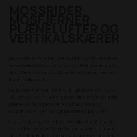
MOSSRIDER
MOSFJERNER,
PLÆNE
LUFTER OG
VERTIKAL
SKÆRER
MossRider mosfjerner, plænelufter og vertikalskærer
er særdeles effektiv mod mos og lufter plænen rigtig
godt. De er ekstremt slidstærke, og kræver næsten
ingen vedligehold.
MossRider kommer i tre forskellige størrelser: 75 cm,
100 cm og 132 cm. Derfor passer de til langt de fleste
plæne- og havetraktorer hos både private og
virksomheder. Den kan også monteres på ATV'er.
På den måde hjælper MossRider dig med at løse fire
forskellige opgaver: Den lufter og udjævner plænen,
fjerner effektivt mos, og mens du arbejder med den,