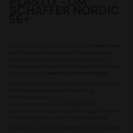
PLASTIX - OM
SCHÄFFER NORDIC
56+
Plastix ved Lemvig har fået leveret en ny
Schäffer Nordic
56+
til den bestående maskinpark. Faktisk er det den
tredje Schäffer, som Anker Bjerre A/S har stået for
leveringen af og foruden de tre minilæssere, har vi også
tidligere leveret en
New Holland E60C minigraver.
Alle maskiner anvendes i den daglige drift til flytning og
sortering af brugte, kasserede fiskenet og
havaffaldsprodukter.
Disse produkter omdannes efterfølgende til
plastikgranulat – et brugbart og bæredygtigt råmateriale,
der kan genanvendes påny i f.eks. møbelindustrien.
Se videoen, hvor du kan få et lille indblik i en travl hverdag