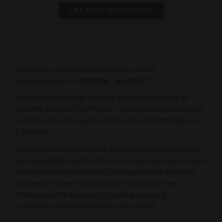
LÆS MERE OM COOKIES
Plastix har også siden indkøbt en ny, stærk
teleskoplæsser fra
Schäffer - en 9640T
.
Teleskoplæsseren er således den fjerde i rækken af
Schäffer-maskiner hos Plastix - og denne her er uden tvivl
en af de store drenge på pladsen med en løftehøjde på
5,4 meter!
Teleskoplæsseren skal bl.a. gøre gavn på den nyopførte
silo-/lagerplads ved Plastix A/S, hvor den skal være et aktiv
i processen med flytning og opmagasinering af brugte,
kasserede fiskenet og maritime reb (som senere
forarbejdes til bæredygtigt plastikgranulat på
produktionsfaciliteterne i Rom ved Lemvig).