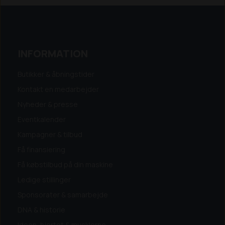
INFORMATION
Butikker & åbningstider
Kontakt en medarbejder
Nyheder & presse
Eventkalender
Kampagner & tilbud
Få finansiering
Få købstilbud på din maskine
Ledige stillinger
Sponsorater & samarbejde
DNA & historie
Ideen, hjertet & musklerne