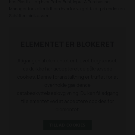
hos Plastix – og hvor Peter Buhl, Input & Purchasing
Manager fortæller lidt om hvorfor valget faldt på endnu en
Schäffer minilæsser.
ELEMENTET ER BLOKERET
Adgangen til elementet er blevet begrænset,
da du ikke har accepteret de påkrævede
cookies. Denne foranstaltning er truffet for at
overholde gældende
databeskyttelseslovgivning. Du kan få adgang
til elementet ved at acceptere cookies for
elementet.
TILLAD COOKIES