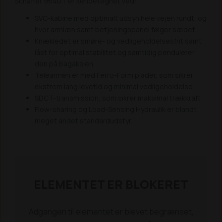
Schäffer 9640T er kendetegnet ved:
SVC-kabine med optimalt udsyn hele vejen rundt, og
hvor armlæn samt betjeningspanel følger sædet .
Knækledet er smøre- og vedligeholdelsesfrit samt
låst for optimal stabilitet og samtidig pendulerer
den på bagakslen.
Telearmen er med Ferro-Form plader, som sikrer
ekstrem lang levetid og minimal vedligeholdelse.
SDCT-transmission, som sikrer maksimal trækkraft
Flow-sharing og Load-Sensing Hydraulik er blandt
meget andet standardudstyr.
ELEMENTET ER BLOKERET
Adgangen til elementet er blevet begrænset,