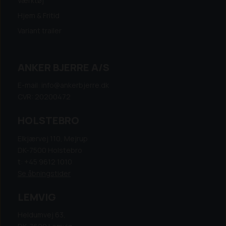
Værktøj
Hjem & Fritid
Variant trailer
ANKER BJERRE A/S
E-mail: info@ankerbjerre.dk
CVR: 20200472
HOLSTEBRO
Elkjærvej 110, Mejrup
DK-7500 Holstebro
t: +45 9612 1010
Se åbningstider
LEMVIG
Heldumvej 63,